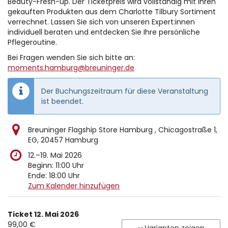
Beauty-Fresh-up. Der Ticketpreis wird vollständig mit Ihren
gekauften Produkten aus dem Charlotte Tilbury Sortiment
verrechnet. Lassen Sie sich von unseren Expert:innen
individuell beraten und entdecken Sie Ihre persönliche
Pflegeroutine.
Bei Fragen wenden Sie sich bitte an:
moments.hamburg@breuninger.de
Der Buchungszeitraum für diese Veranstaltung
ist beendet.
Breuninger Flagship Store Hamburg , Chicagostraße 1,
EG, 20457 Hamburg
bis
12.
–
19. Mai 2026
Beginn:
11:00
Uhr
Ende:
18:00
Uhr
Zum Kalender hinzufügen
Produkte
Ticket 12. Mai 2026
Unkategorisierte
99,00 €