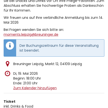
Sie bei Snacks und Drinks vor Ort Ihre Pflege-Favoriten. Zum
Abschluss erhalten Sie hochwertige Proben als Dankeschön
für Ihr Kommen.
Wir freuen uns auf Ihre verbindliche Anmeldung bis zum 14.
Mai 2026
Bei Fragen wenden Sie sich bitte an:
moments.leipzig@breuninger.de
Der Buchungszeitraum für diese Veranstaltung
ist beendet.
Breuninger Leipzig, Markt 12, 04109 Leipzig
Di, 19. Mai 2026
Beginn:
18:00
Uhr
Ende:
21:00
Uhr
Zum Kalender hinzufügen
Produkte
Ticket
Unkategorisierte
inkl. Drinks & Food